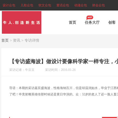
设计众包
儿歌众包
软文众包
童话众包
动漫众包
财会众包
首页
任务大厅
创客
首页
>
资讯
>
专访详情
【专访盛海波】做设计要像科学家一样专注，
采访记者：牛豆豆
采访时间：2016-01-26
导语：本期的采访嘉宾盛海波，性格海纳百川，但是却温润如水，毕业于江西
了吧！毕竟射雕英雄传那时候还是黄日华演的。众：32岁的老人了还一脸人畜无