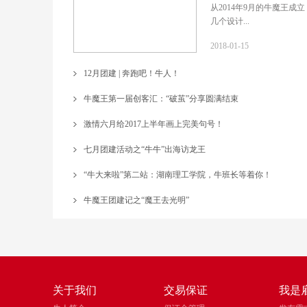
从2014年9月的牛魔王成
几个设计...
2018-01-15
12月团建 | 奔跑吧！牛人！
牛魔王第一届创客汇：“破茧”分享圆满结束
激情六月给2017上半年画上完美句号！
七月团建活动之“牛牛”出海访龙王
“牛大来啦”第二站：湖南理工学院，牛班长等着你！
牛魔王团建记之“魔王去光明”
关于我们
交易保证
我是