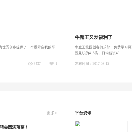
牛魔王又发福利了
也为优秀创客提供了一个展示自我的平
牛魔王校园创客俱乐部，免费学习网页
园兼职的4~5倍，日均薪资40...
7437
1
发布时间：2017-03-15
更多>
平台资讯
聘会圆满落幕！