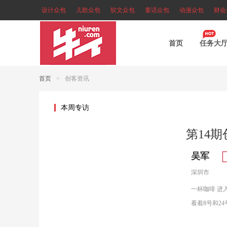
设计众包
儿歌众包
软文众包
童话众包
动漫众包
财会
首页
任务大
首页
>
创客资讯
本周专访
吴军
深圳市
一杯咖啡 进
看着8号和2