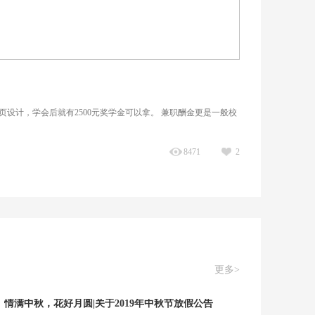
设计，学会后就有2500元奖学金可以拿。 兼职酬金更是一般校
8471
2
更多>
情满中秋，花好月圆|关于2019年中秋节放假公告