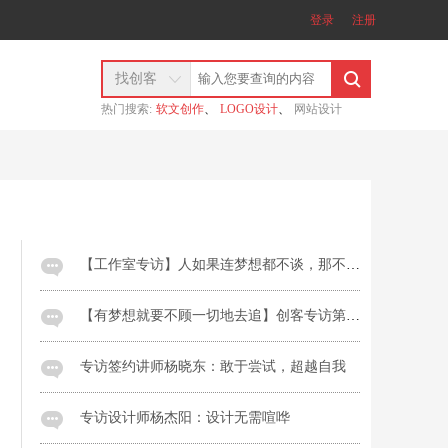
登录
注册
找创客
热门搜索:
软文创作
、
LOGO设计
、
网站设计
【工作室专访】人如果连梦想都不谈，那不过是条死咸鱼而已
【有梦想就要不顾一切地去追】创客专访第39期：董霖
专访签约讲师杨晓东：敢于尝试，超越自我
专访设计师杨杰阳：设计无需喧哗