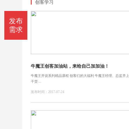
创客学习
发布
需求
牛魔王创客加油站，来给自己加加油！
牛魔王开设系列精品课程 创客们的大福利 牛魔王经理、总监齐上
干货 ...
发布时间：2017-07-24