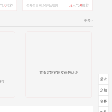
气/
0
推荐
32
人气/
0
推荐
03月01日 09:00开始培训
更多>
首页定制官网立体包认证
需求
身打
众包
创客