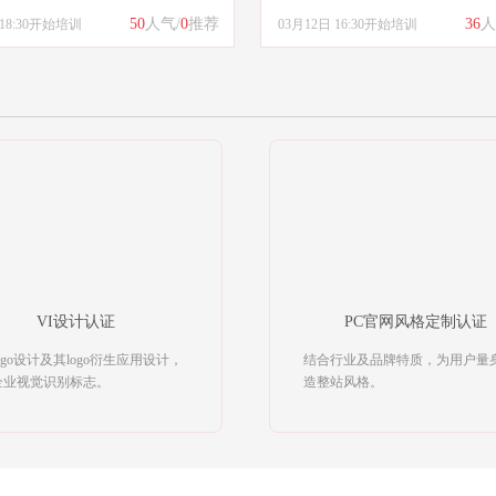
50
人气/
0
推荐
36
人
 18:30开始培训
03月12日 16:30开始培训
VI设计认证
PC官网风格定制认证
ogo设计及其logo衍生应用设计，
结合行业及品牌特质，为用户量
企业视觉识别标志。
造整站风格。