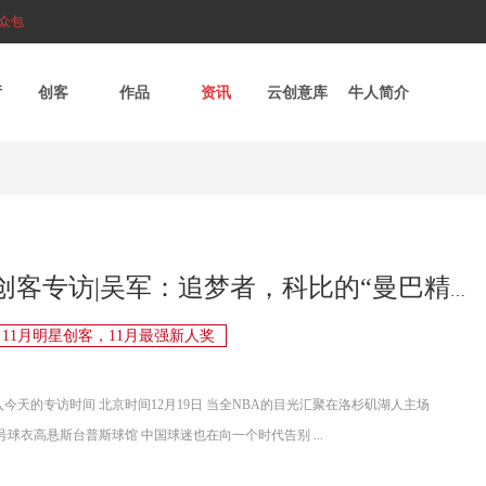
众包
厅
创客
作品
资讯
云创意库
牛人简介
第14期创客专访|吴军：追梦者，科比的“曼巴精神”永不退役
11月明星创客，11月最强新人奖
入今天的专访时间 北京时间12月19日 当全NBA的目光汇聚在洛杉矶湖人主场
4号球衣高悬斯台普斯球馆 中国球迷也在向一个时代告别 ...