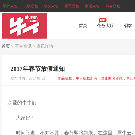
设计众包
儿歌众包
软文众包
童话众包
动漫众包
财会众包
首页
任务大厅
创客
首页
>
平台资讯
>
资讯详情
2017年春节放假通知
发布时间：2017-01-21
作品版权：牛人版权所有，禁止匿名转载；禁止
亲爱的牛牛们：
大家好！
时间飞逝，不知不觉，春节即将到来
。在这里，犀牛云