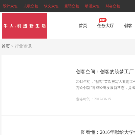
设计众包
儿歌众包
软文众包
童话众包
动漫众包
财会众包
首页
任务大厅
创客
首页
>
行业资讯
创客空间：创客的筑梦工厂
2015年初，“创客”首次被写入政府
万众创新”将成经济发展新常态，提出要
发布时间：2017-08-15
一图看懂：2016年献给大