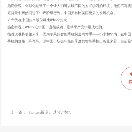
施密特说，全球化创造了一个让人们可以以不同的方式学习的环境，他们不再需要
庭背景中轰然涌进了中产阶级行列。中国拥有比美国更多的发展机会。
V. 华为在中国的市场份额比iPhone的大
施密特说，iPhone在中国一直很成功，是苹果产品中最成功的。
很难说谁将引领未来，因为苹果的智能手机制造商对手——小米和华为，在中国
手机的价格一降再降。以中国市场去年第四季度的智能手机出货量来看，目前是
上一篇：
Twitter新设计以“心”替“...