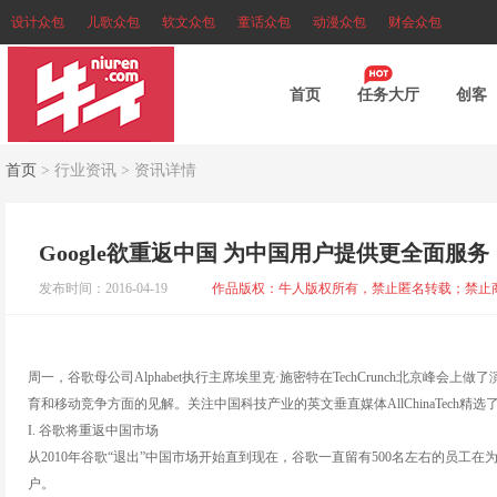
设计众包
儿歌众包
软文众包
童话众包
动漫众包
财会众包
首页
任务大厅
创客
首页
>
行业资讯
>
资讯详情
Google欲重返中国 为中国用户提供更全面服务
发布时间：2016-04-19
作品版权：牛人版权所有，禁止匿名转载；禁止
周一，谷歌母公司Alphabet执行主席埃里克·施密特在TechCrunch北京
育和移动竞争方面的见解。关注中国科技产业的英文垂直媒体AllChinaTech
I. 谷歌将重返中国市场
从2010年谷歌“退出”中国市场开始直到现在，谷歌一直留有500名左右的员
户。