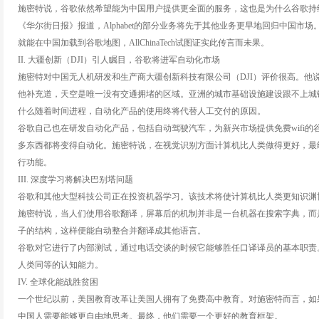
施密特说，谷歌依然希望能为中国用户提供更全面的服务，这也是为什么谷歌持
《华尔街日报》报道，Alphabet的部分业务将先于其他业务更早地回归中国市场
就能在中国加载到谷歌地图，AllChinaTech试图证实此传言而未果。
II. 大疆创新（DJI）引人瞩目，谷歌将进军自动化市场
施密特对中国无人机研发和生产商大疆创新科技有限公司（DJI）评价很高。他
他补充道，天空是唯一没有交通拥堵的区域。亚洲的城市基础设施建设跟不上城
什么随着时间进程，自动化产品的使用终将代替人工交付的原因。
谷歌自己也在研发自动化产品，包括自动驾驶汽车，为新兴市场提供免费wifi的谷歌
多东西都将变得自动化。施密特说，在视觉识别方面计算机比人类做得更好，最
行功能。
III. 深度学习将解决巴别塔问题
谷歌和其他大型科技公司正在投资机器学习。该技术将使计算机比人类更知识渊
施密特说，当人们使用谷歌翻译，屏幕后的机制并非是一台机器在搜索字典，而
子的结构，这样便能自动整合并翻译成其他语言。
谷歌对它进行了内部测试，通过电话交谈的时候它能够胜任口译译员的基本职责。该
人类同等的认知能力。
IV. 全球化能战胜贫困
一个世纪以前，美国教育改革让美国人拥有了免费高中教育。对施密特而言，如
中国人需要能够更自由地思考。最终，他们需要一个更好的教育框架。