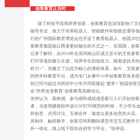
创客教育正当时
除了科技手段和跨界创新，创客教育也深深影响了文化
辅导专业，致力于培养机器人、智能硬件和智能交通等领域
行的广州国际教育博览会也开设了教育机器人、校园3D
客教育都是能让两者更好融合的方式之一。在我国，创客
记者了解到，自2014年在深圳南山区成立至今的艾肯麦
打印等项目吸引生源，培养学生的创造力。随着该技术的
程力+”，并建立了以此为核心的课程体系。如今，艾肯
的跨学科教育平台，成为专门从事中小学创客教育体系研
前已经与超过30所的中小学共同搭建起“麦芽+”校园创客
会“跨界改变教育”创客教育高峰论坛。
张伊认为，新鲜感、参与感和成就感是吸引人们开始创客
者，当使用建模软件设计3D打印模型的时候，不少学生
和创意，共同讨论，互相合作，激发出更多创意的火花。
具制作、触觉教学、创客空间和翻转课堂等交互式教学方
外一体化，线上线下双结合的学习平台。”张伊说。