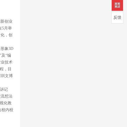
反馈
创新创业
在5月举
文化，创
形象3D
及“编
行业技术
程，目
深圳文博
告诉记
交流想法
视化教
造校内校