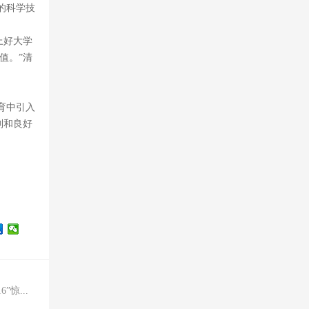
的科学技
上好大学
值。”清
育中引入
制和良好
”惊...