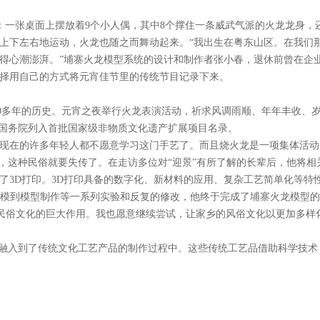
一张桌面上摆放着9个小人偶，其中8个撑住一条威武气派的火龙龙身，
上下左右地运动，火龙也随之而舞动起来。“我出生在粤东山区。在我们
得心潮澎湃。”埔寨火龙模型系统的设计和制作者张小春，退休前曾在企
择用自己的方式将元宵佳节里的传统节目记录下来。
00多年的历史。元宵之夜举行火龙表演活动，祈求风调雨顺、年年丰收、
龙被国务院列入首批国家级非物质文化遗产扩展项目名录。
现在的许多年轻人都不愿意学习这门手艺了。而且烧火龙是一项集体活动
，这种民俗就要失传了。在走访多位对“迎景”有所了解的长辈后，他将相
了3D打印。3D打印具备的数字化、新材料的应用、复杂工艺简单化等特
D建模到模型制作等一系列实验和反复的修改，他终于完成了埔寨火龙模型
扬民俗文化的巨大作用。我也愿意继续尝试，让家乡的风俗文化以更加多样
融入到了传统文化工艺产品的制作过程中。这些传统工艺品借助科学技术