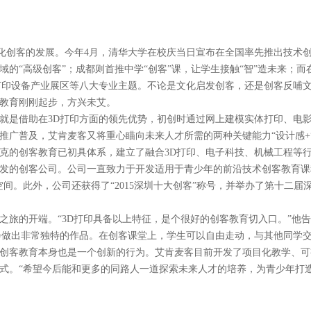
创客的发展。今年4月，清华大学在校庆当日宣布在全国率先推出技术
的“高级创客”；成都则首推中学“创客”课，让学生接触“智”造未来；而
打印设备产业展区等八大专业主题。不论是文化启发创客，还是创客反哺
教育刚刚起步，方兴未艾。
客就是借助在3D打印方面的领先优势，初创时通过网上建模实体打印、电影
推广普及，艾肯麦客又将重心瞄向未来人才所需的两种关键能力“设计感+”
麦克的创客教育已初具体系，建立了融合3D打印、电子科技、机械工程等
发的创客公司。公司一直致力于开发适用于青少年的前沿技术创客教育课
空间。此外，公司还获得了“2015深圳十大创客”称号，并举办了第十二届
之旅的开端。“3D打印具备以上特征，是个很好的创客教育切入口。”他
会做出非常独特的作品。在创客课堂上，学生可以自由走动，与其他同学
创客教育本身也是一个创新的行为。艾肯麦客目前开发了项目化教学、可
式。“希望今后能和更多的同路人一道探索未来人才的培养，为青少年打