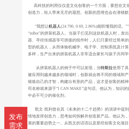
高科技的利用仅仅是文化创客的一个方面，要想在文化
创造力，给人带来无尽的遐想。创新的思维也会在潜移默
“我想让
机器
人
(
24.790
,
0.69
,
2.86%
)
能听懂我的话。”
“mBot”的拼装机器人。当孩子们见到这款机器人时，发
器、寻径传感器等可拼接的组件时，人们只要经过简单的
型的机器人，从而体验机械学、电子学、控制系统及计算
多样，生产出来的拼装机器人非常适合家长与孩子共同学
从拼装机器人的例子中可以发现，当
特
斯拉
使用了具
被应用到越来越多的领域时，创新就会将不同的领域和产
锻炼自己的才智，构建出有形的产品，这才是创客的精神
司名称就来源于“I CAN MAKE”这句话。他认为，
中必不可少的催化剂。
凯文·凯利曾在其《未来的十二个趋势》的演讲中提到一
发布
情地发挥创造力，思考如何拆解并创造新产品。他认为，
展的重要趋势之一。从凯文的话语以及那些创客文化项目
需求