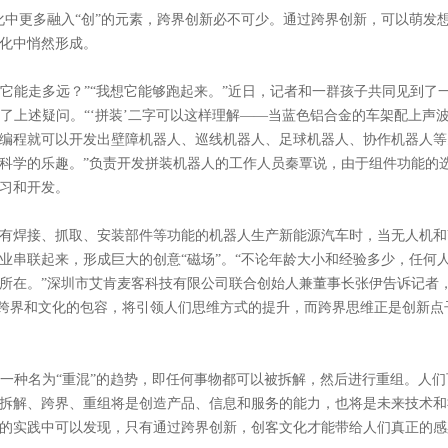
中更多融入“创”的元素，跨界创新必不可少。通过跨界创新，可以萌发
化中悄然形成。
“它能走多远？”“我想它能够跑起来。”近日，记者和一群孩子共同见到了
出了上述疑问。“‘拼装’二字可以这样理解——当蓝色铝合金的车架配上声
编程就可以开发出壁障机器人、巡线机器人、足球机器人、协作机器人等
科学的乐趣。”负责开发拼装机器人的工作人员秦覃说，由于组件功能的
习和开发。
有焊接、抓取、安装部件等功能的机器人生产新能源汽车时，当无人机和
业串联起来，形成巨大的创意“磁场”。“不论年龄大小和经验多少，任何
所在。”深圳市艾肯麦客科技有限公司联合创始人兼董事长张伊告诉记者
知识的跨界和文化的包容，将引领人们思维方式的提升，而跨界思维正是创新点
种名为“重混”的趋势，即任何事物都可以被拆解，然后进行重组。人们
拆解、跨界、重组将是创造产品、信息和服务的能力，也将是未来技术和
的实践中可以发现，只有通过跨界创新，创客文化才能带给人们真正的感