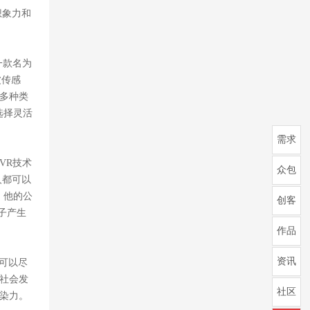
想象力和
一款名为
波传感
多种类
选择灵活
需求
VR技术
众包
人都可以
，他的公
创客
子产生
作品
资讯
可以尽
社会发
社区
染力。