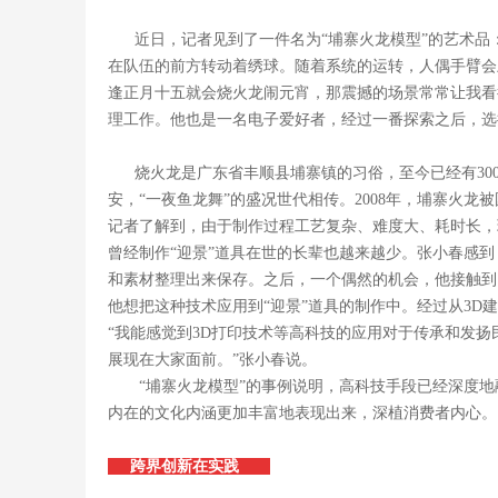
近日，记者见到了一件名为“埔寨火龙模型”的艺术品：
在队伍的前方转动着绣球。随着系统的运转，人偶手臂会
逢正月十五就会烧火龙闹元宵，那震撼的场景常常让我看
理工作。他也是一名电子爱好者，经过一番探索之后，选
烧火龙是广东省丰顺县埔寨镇的习俗，至今已经有3
安，“一夜鱼龙舞”的盛况世代相传。2008年，埔寨火
记者了解到，由于制作过程工艺复杂、难度大、耗时长，
曾经制作“迎景”道具在世的长辈也越来越少。张小春感到
和素材整理出来保存。之后，一个偶然的机会，他接触到
他想把这种技术应用到“迎景”道具的制作中。经过从3
“我能感觉到3D打印技术等高科技的应用对于传承和发
展现在大家面前。”张小春说。
“埔寨火龙模型”的事例说明，高科技手段已经深度地
内在的文化内涵更加丰富地表现出来，深植消费者内心。
跨界创新在实践