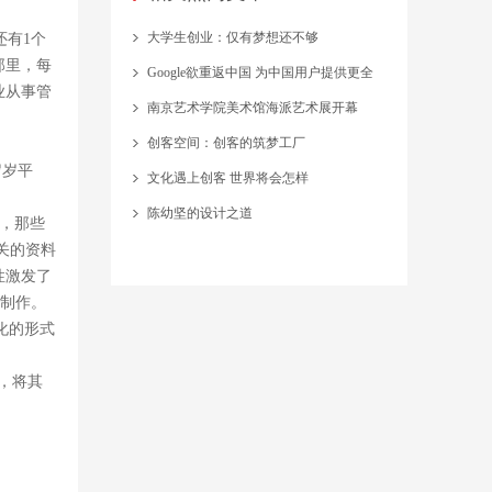
大学生创业：仅有梦想还不够
还有1个
那里，每
Google欲重返中国 为中国用户提供更全
业从事管
面服务
南京艺术学院美术馆海派艺术展开幕
创客空间：创客的筑梦工厂
岁岁平
文化遇上创客 世界将会怎样
陈幼坚的设计之道
，那些
关的资料
性激发了
的制作。
化的形式
，将其