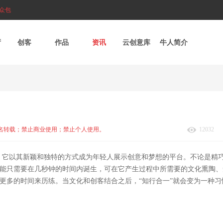
众包
厅
创客
作品
资讯
云创意库
牛人简介
名转载；禁止商业使用；禁止个人使用。
12032
。它以其新颖和独特的方式成为年轻人展示创意和梦想的平台。不论是精
能只需要在几秒钟的时间内诞生，可在它产生过程中所需要的文化熏陶、
更多的时间来历练。当文化和创客结合之后，“知行合一”就会变为一种习