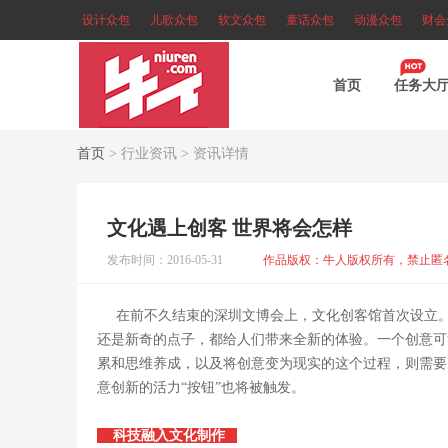
设计众包
儿歌众包
软文众包
童话众包
动漫众包
财会
首页
任务大
首页
>
行业资讯
>
资讯详情
文化遇上创客 世界将会怎样
发布时间：2016-05-31
作品版权：牛人版权所有，禁止匿
在前不久结束的深圳文博会上，文化创客馆首次设立
还是新奇的点子，都给人们带来全新的体验。一个创意可
累和思维养成，以及将创意变为现实的这个过程，则需要
意创新的活力“按钮”也将被触发。
科技融入文化制作